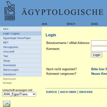
AHA
SESCH
DASS
Intro
Login / Logout
Login
Ägyptologie NewsPaper
MET
Benutzername / eMail-Adresse:
Hieroglyphen
Kennwort:
Umschrift
Titel
Särge
Downloads
Noch nicht registriert?
Bitte hier 
Abkürzungen
Kennwort vergessen?
Neues Ken
Gästebuch
Impressum
Kontakt
Umschrift anzeigen mit:
|
|
ZURÜCK
NACH OBEN
DRUCKEN